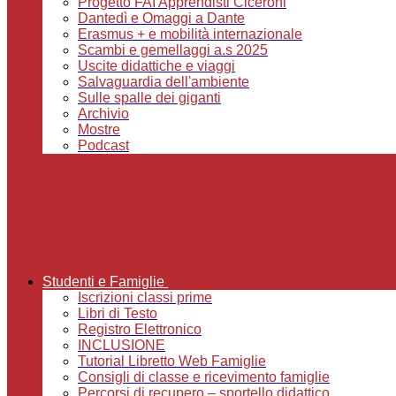
Progetto FAI Apprendisti Ciceroni
Dantedì e Omaggi a Dante
Erasmus + e mobilità internazionale
Scambi e gemellaggi a.s 2025
Uscite didattiche e viaggi
Salvaguardia dell'ambiente
Sulle spalle dei giganti
Archivio
Mostre
Podcast
Studenti e Famiglie
Iscrizioni classi prime
Libri di Testo
Registro Elettronico
INCLUSIONE
Tutorial Libretto Web Famiglie
Consigli di classe e ricevimento famiglie
Percorsi di recupero – sportello didattico