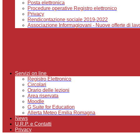
Posta elettronica
Procedure operative Registro elettronico
Privacy
Rendicontazione sociale 2019-2022
Associazione Informagiovani - Nuove offerte di lavor
Servizi on line
Registro Elettronico
Circolari
Orario delle lezioni
Area riservata
Moodle
G Suite for Education
Allerta Meteo Emilia Romagna
News
U.R.P. e Contatti
Privacy