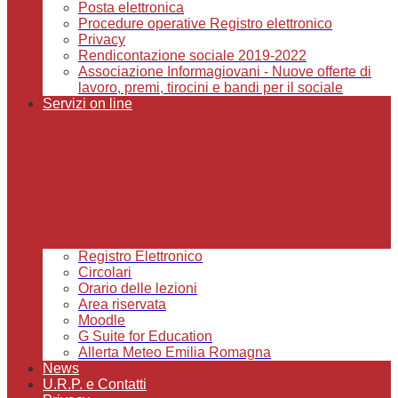
Posta elettronica
Procedure operative Registro elettronico
Privacy
Rendicontazione sociale 2019-2022
Associazione Informagiovani - Nuove offerte di
lavoro, premi, tirocini e bandi per il sociale
Servizi on line
Registro Elettronico
Circolari
Orario delle lezioni
Area riservata
Moodle
G Suite for Education
Allerta Meteo Emilia Romagna
News
U.R.P. e Contatti