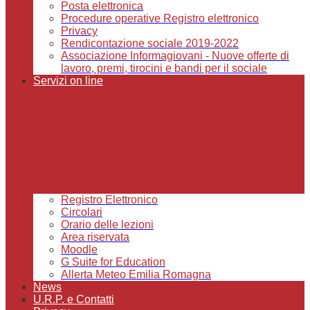
Posta elettronica
Procedure operative Registro elettronico
Privacy
Rendicontazione sociale 2019-2022
Associazione Informagiovani - Nuove offerte di
lavoro, premi, tirocini e bandi per il sociale
Servizi on line
Registro Elettronico
Circolari
Orario delle lezioni
Area riservata
Moodle
G Suite for Education
Allerta Meteo Emilia Romagna
News
U.R.P. e Contatti