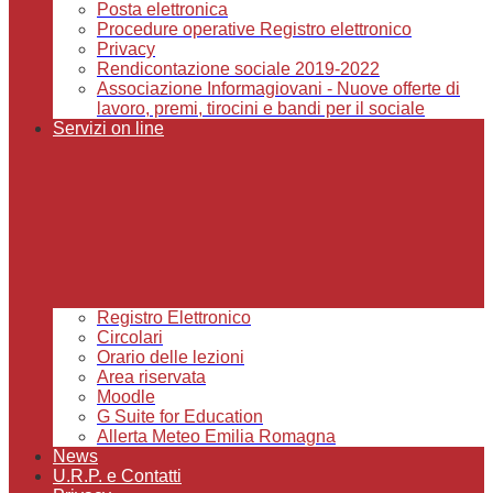
Posta elettronica
Procedure operative Registro elettronico
Privacy
Rendicontazione sociale 2019-2022
Associazione Informagiovani - Nuove offerte di
lavoro, premi, tirocini e bandi per il sociale
Servizi on line
Registro Elettronico
Circolari
Orario delle lezioni
Area riservata
Moodle
G Suite for Education
Allerta Meteo Emilia Romagna
News
U.R.P. e Contatti