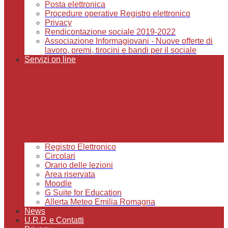
Posta elettronica
Procedure operative Registro elettronico
Privacy
Rendicontazione sociale 2019-2022
Associazione Informagiovani - Nuove offerte di
lavoro, premi, tirocini e bandi per il sociale
Servizi on line
Registro Elettronico
Circolari
Orario delle lezioni
Area riservata
Moodle
G Suite for Education
Allerta Meteo Emilia Romagna
News
U.R.P. e Contatti