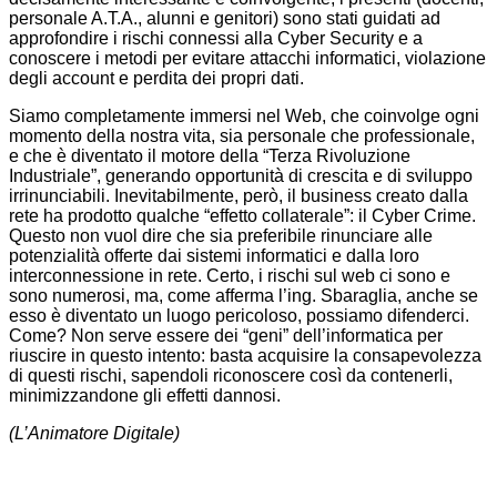
personale A.T.A., alunni e genitori) sono stati guidati ad
approfondire i rischi connessi alla Cyber Security e a
conoscere i metodi per evitare attacchi informatici, violazione
degli account e perdita dei propri dati.
Siamo completamente immersi nel Web, che coinvolge ogni
momento della nostra vita, sia personale che professionale,
e che è diventato il motore della “Terza Rivoluzione
Industriale”, generando opportunità di crescita e di sviluppo
irrinunciabili. Inevitabilmente, però, il business creato dalla
rete ha prodotto qualche “effetto collaterale”: il Cyber Crime.
Questo non vuol dire che sia preferibile rinunciare alle
potenzialità offerte dai sistemi informatici e dalla loro
interconnessione in rete. Certo, i rischi sul web ci sono e
sono numerosi, ma, come afferma l’ing. Sbaraglia, anche se
esso è diventato un luogo pericoloso, possiamo difenderci.
Come? Non serve essere dei “geni” dell’informatica per
riuscire in questo intento: basta acquisire la consapevolezza
di questi rischi, sapendoli riconoscere così da contenerli,
minimizzandone gli effetti dannosi.
(L’Animatore Digitale)