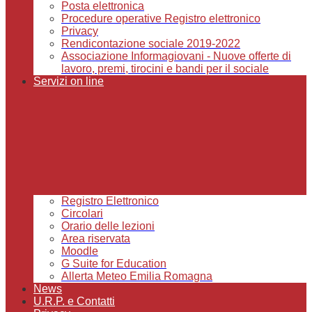
Posta elettronica
Procedure operative Registro elettronico
Privacy
Rendicontazione sociale 2019-2022
Associazione Informagiovani - Nuove offerte di
lavoro, premi, tirocini e bandi per il sociale
Servizi on line
Registro Elettronico
Circolari
Orario delle lezioni
Area riservata
Moodle
G Suite for Education
Allerta Meteo Emilia Romagna
News
U.R.P. e Contatti