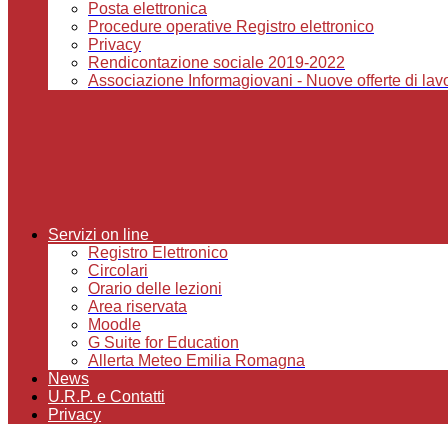
Posta elettronica
Procedure operative Registro elettronico
Privacy
Rendicontazione sociale 2019-2022
Associazione Informagiovani - Nuove offerte di lavor
Servizi on line
Registro Elettronico
Circolari
Orario delle lezioni
Area riservata
Moodle
G Suite for Education
Allerta Meteo Emilia Romagna
News
U.R.P. e Contatti
Privacy