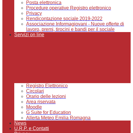
Posta elettronica
Procedure operative Registro elettronico
Privacy
Rendicontazione sociale 2019-2022
Associazione Informagiovani - Nuove offerte di
lavoro, premi, tirocini e bandi per il sociale
Servizi on line
Registro Elettronico
Circolari
Orario delle lezioni
Area riservata
Moodle
G Suite for Education
Allerta Meteo Emilia Romagna
News
U.R.P. e Contatti