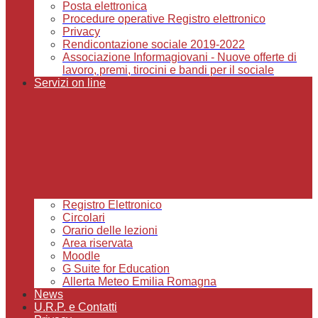
Posta elettronica
Procedure operative Registro elettronico
Privacy
Rendicontazione sociale 2019-2022
Associazione Informagiovani - Nuove offerte di
lavoro, premi, tirocini e bandi per il sociale
Servizi on line
Registro Elettronico
Circolari
Orario delle lezioni
Area riservata
Moodle
G Suite for Education
Allerta Meteo Emilia Romagna
News
U.R.P. e Contatti