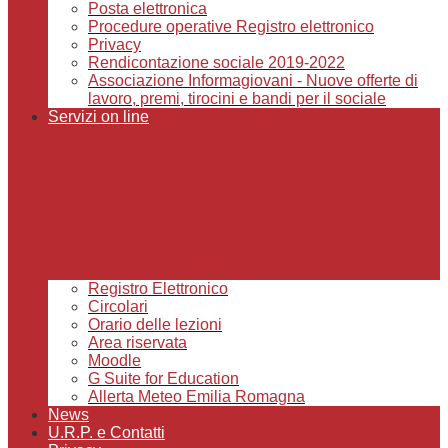
Posta elettronica
Procedure operative Registro elettronico
Privacy
Rendicontazione sociale 2019-2022
Associazione Informagiovani - Nuove offerte di
lavoro, premi, tirocini e bandi per il sociale
Servizi on line
Registro Elettronico
Circolari
Orario delle lezioni
Area riservata
Moodle
G Suite for Education
Allerta Meteo Emilia Romagna
News
U.R.P. e Contatti