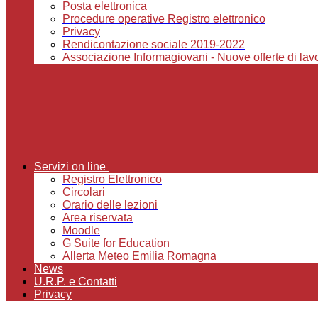
Posta elettronica
Procedure operative Registro elettronico
Privacy
Rendicontazione sociale 2019-2022
Associazione Informagiovani - Nuove offerte di lavor
Servizi on line
Registro Elettronico
Circolari
Orario delle lezioni
Area riservata
Moodle
G Suite for Education
Allerta Meteo Emilia Romagna
News
U.R.P. e Contatti
Privacy