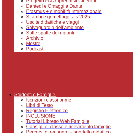
Progetto FAI Apprendisti Ciceroni
Dantedì e Omaggi a Dante
Erasmus + e mobilità internazionale
Scambi e gemellaggi a.s 2025
Uscite didattiche e viaggi
Salvaguardia dell'ambiente
Sulle spalle dei giganti
Archivio
Mostre
Podcast
Studenti e Famiglie
Iscrizioni classi prime
Libri di Testo
Registro Elettronico
INCLUSIONE
Tutorial Libretto Web Famiglie
Consigli di classe e ricevimento famiglie
Percorsi di recupero – sportello didattico