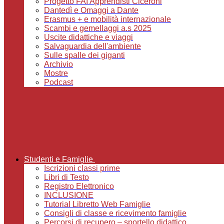
Progetto FAI Apprendisti Ciceroni
Dantedì e Omaggi a Dante
Erasmus + e mobilità internazionale
Scambi e gemellaggi a.s 2025
Uscite didattiche e viaggi
Salvaguardia dell'ambiente
Sulle spalle dei giganti
Archivio
Mostre
Podcast
Studenti e Famiglie
Iscrizioni classi prime
Libri di Testo
Registro Elettronico
INCLUSIONE
Tutorial Libretto Web Famiglie
Consigli di classe e ricevimento famiglie
Percorsi di recupero – sportello didattico