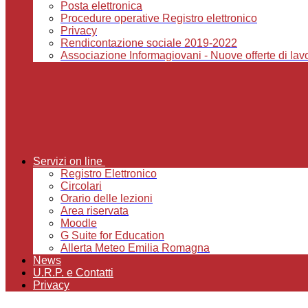
Posta elettronica
Procedure operative Registro elettronico
Privacy
Rendicontazione sociale 2019-2022
Associazione Informagiovani - Nuove offerte di lavor
Servizi on line
Registro Elettronico
Circolari
Orario delle lezioni
Area riservata
Moodle
G Suite for Education
Allerta Meteo Emilia Romagna
News
U.R.P. e Contatti
Privacy