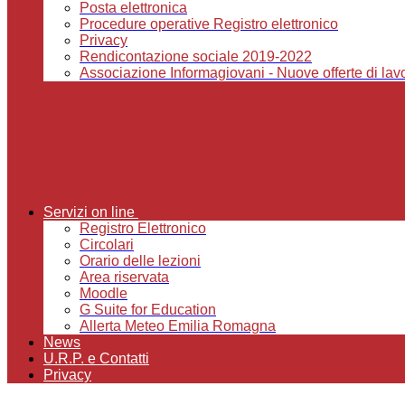
Posta elettronica
Procedure operative Registro elettronico
Privacy
Rendicontazione sociale 2019-2022
Associazione Informagiovani - Nuove offerte di lavor
Servizi on line
Registro Elettronico
Circolari
Orario delle lezioni
Area riservata
Moodle
G Suite for Education
Allerta Meteo Emilia Romagna
News
U.R.P. e Contatti
Privacy