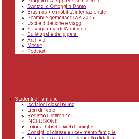
Progetto FAI Apprendisti Ciceroni
Dantedì e Omaggi a Dante
Erasmus + e mobilità internazionale
Scambi e gemellaggi a.s 2025
Uscite didattiche e viaggi
Salvaguardia dell'ambiente
Sulle spalle dei giganti
Archivio
Mostre
Podcast
Studenti e Famiglie
Iscrizioni classi prime
Libri di Testo
Registro Elettronico
INCLUSIONE
Tutorial Libretto Web Famiglie
Consigli di classe e ricevimento famiglie
Percorsi di recupero – sportello didattico