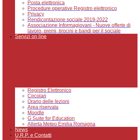
Posta elettronica
Procedure operative Registro elettronico
Privacy
Rendicontazione sociale 2019-2022
Associazione Informagiovani - Nuove offerte di
lavoro, premi, tirocini e bandi per il sociale
Servizi on line
Registro Elettronico
Circolari
Orario delle lezioni
Area riservata
Moodle
G Suite for Education
Allerta Meteo Emilia Romagna
News
U.R.P. e Contatti