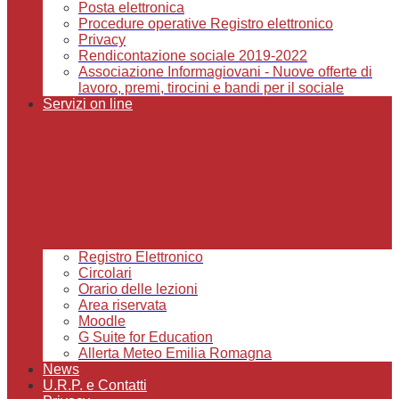
Posta elettronica
Procedure operative Registro elettronico
Privacy
Rendicontazione sociale 2019-2022
Associazione Informagiovani - Nuove offerte di
lavoro, premi, tirocini e bandi per il sociale
Servizi on line
Registro Elettronico
Circolari
Orario delle lezioni
Area riservata
Moodle
G Suite for Education
Allerta Meteo Emilia Romagna
News
U.R.P. e Contatti