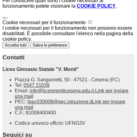
Per conoscere quali sono i cookie necessari al
funzionamento potete visionare la
COOKIE POLICY
.
Cookie necessari per il funzionamento
I cookie necessari per il funzionamento non possono essere
disabilitati. È possibile consultare l'elenco nella pagina della
cookie policy.
Accetta tutti
Salva le preferenze
Contatti
Liceo Ginnasio Statale "V. Monti"
Piazza G. Sanguinetti, 50 - 47521 - Cesena (FC)
Tel:
0547 21039
Email:
info@liceomonticesena.edu.it
Link per inviare
una mail
PEC:
fopc030008@pec.istruzione.it
Link per inviare
una mail
C.F.: 81008400400
Codice univoco ufficio: UFNG3V
Seguici su