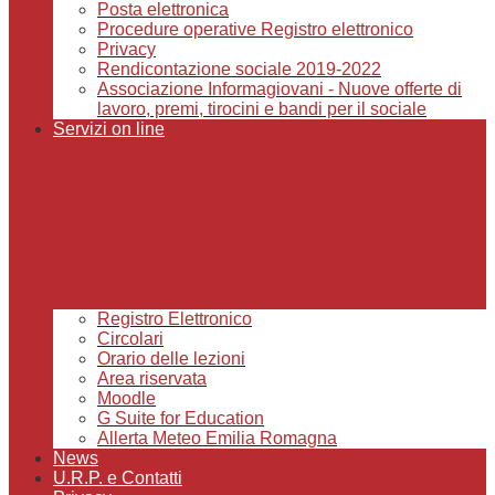
Posta elettronica
Procedure operative Registro elettronico
Privacy
Rendicontazione sociale 2019-2022
Associazione Informagiovani - Nuove offerte di
lavoro, premi, tirocini e bandi per il sociale
Servizi on line
Registro Elettronico
Circolari
Orario delle lezioni
Area riservata
Moodle
G Suite for Education
Allerta Meteo Emilia Romagna
News
U.R.P. e Contatti