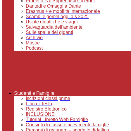
Progetto FAI Apprendisti Ciceroni
Dantedì e Omaggi a Dante
Erasmus + e mobilità internazionale
Scambi e gemellaggi a.s 2025
Uscite didattiche e viaggi
Salvaguardia dell'ambiente
Sulle spalle dei giganti
Archivio
Mostre
Podcast
Studenti e Famiglie
Iscrizioni classi prime
Libri di Testo
Registro Elettronico
INCLUSIONE
Tutorial Libretto Web Famiglie
Consigli di classe e ricevimento famiglie
Percorsi di recupero – sportello didattico