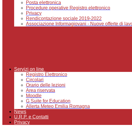
Posta elettronica
Procedure operative Registro elettronico
Privacy
Rendicontazione sociale 2019-2022
Associazione Informagiovani - Nuove offerte di lavor
Servizi on line
Registro Elettronico
Circolari
Orario delle lezioni
Area riservata
Moodle
G Suite for Education
Allerta Meteo Emilia Romagna
News
U.R.P. e Contatti
Privacy