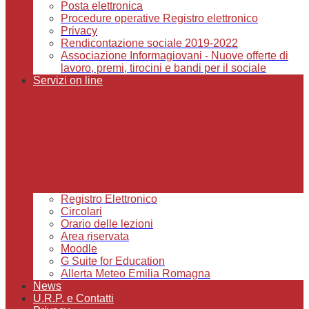
Posta elettronica
Procedure operative Registro elettronico
Privacy
Rendicontazione sociale 2019-2022
Associazione Informagiovani - Nuove offerte di
lavoro, premi, tirocini e bandi per il sociale
Servizi on line
Registro Elettronico
Circolari
Orario delle lezioni
Area riservata
Moodle
G Suite for Education
Allerta Meteo Emilia Romagna
News
U.R.P. e Contatti