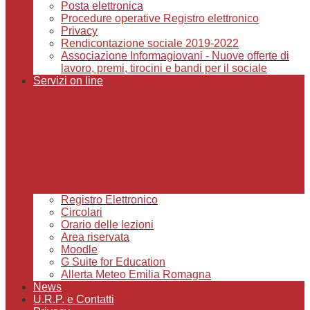
Posta elettronica
Procedure operative Registro elettronico
Privacy
Rendicontazione sociale 2019-2022
Associazione Informagiovani - Nuove offerte di
lavoro, premi, tirocini e bandi per il sociale
Servizi on line
Registro Elettronico
Circolari
Orario delle lezioni
Area riservata
Moodle
G Suite for Education
Allerta Meteo Emilia Romagna
News
U.R.P. e Contatti