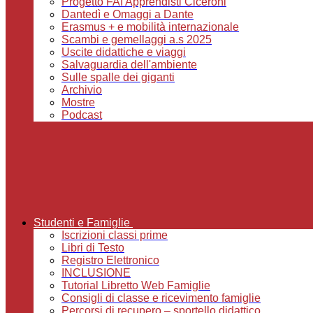
Progetto FAI Apprendisti Ciceroni
Dantedì e Omaggi a Dante
Erasmus + e mobilità internazionale
Scambi e gemellaggi a.s 2025
Uscite didattiche e viaggi
Salvaguardia dell'ambiente
Sulle spalle dei giganti
Archivio
Mostre
Podcast
Studenti e Famiglie
Iscrizioni classi prime
Libri di Testo
Registro Elettronico
INCLUSIONE
Tutorial Libretto Web Famiglie
Consigli di classe e ricevimento famiglie
Percorsi di recupero – sportello didattico