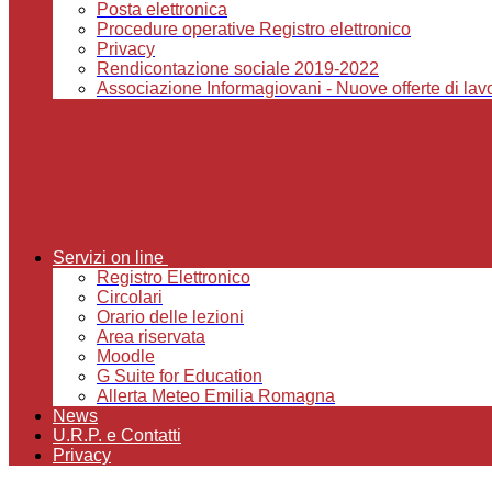
Posta elettronica
Procedure operative Registro elettronico
Privacy
Rendicontazione sociale 2019-2022
Associazione Informagiovani - Nuove offerte di lavor
Servizi on line
Registro Elettronico
Circolari
Orario delle lezioni
Area riservata
Moodle
G Suite for Education
Allerta Meteo Emilia Romagna
News
U.R.P. e Contatti
Privacy