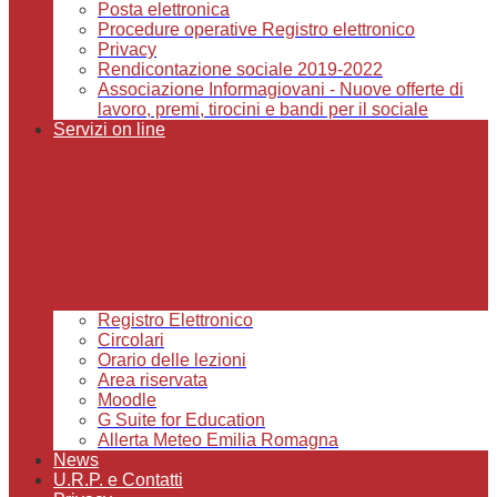
Posta elettronica
Procedure operative Registro elettronico
Privacy
Rendicontazione sociale 2019-2022
Associazione Informagiovani - Nuove offerte di
lavoro, premi, tirocini e bandi per il sociale
Servizi on line
Registro Elettronico
Circolari
Orario delle lezioni
Area riservata
Moodle
G Suite for Education
Allerta Meteo Emilia Romagna
News
U.R.P. e Contatti