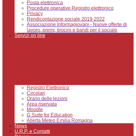
Posta elettronica
Procedure operative Registro elettronico
Privacy
Rendicontazione sociale 2019-2022
Associazione Informagiovani - Nuove offerte di
lavoro, premi, tirocini e bandi per il sociale
Servizi on line
Registro Elettronico
Circolari
Orario delle lezioni
Area riservata
Moodle
G Suite for Education
Allerta Meteo Emilia Romagna
News
U.R.P. e Contatti