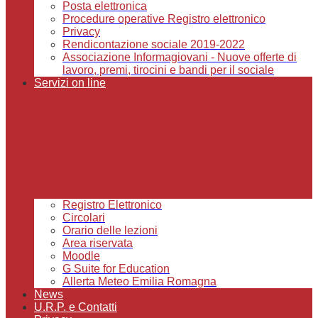
Posta elettronica
Procedure operative Registro elettronico
Privacy
Rendicontazione sociale 2019-2022
Associazione Informagiovani - Nuove offerte di
lavoro, premi, tirocini e bandi per il sociale
Servizi on line
Registro Elettronico
Circolari
Orario delle lezioni
Area riservata
Moodle
G Suite for Education
Allerta Meteo Emilia Romagna
News
U.R.P. e Contatti