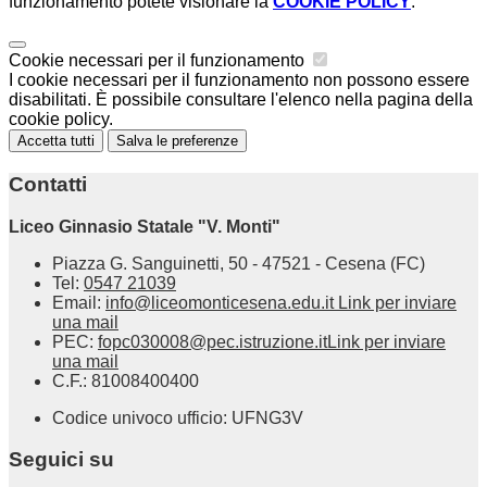
funzionamento potete visionare la
COOKIE POLICY
.
Cookie necessari per il funzionamento
I cookie necessari per il funzionamento non possono essere
disabilitati. È possibile consultare l'elenco nella pagina della
cookie policy.
Accetta tutti
Salva le preferenze
Contatti
Liceo Ginnasio Statale "V. Monti"
Piazza G. Sanguinetti, 50 - 47521 - Cesena (FC)
Tel:
0547 21039
Email:
info@liceomonticesena.edu.it
Link per inviare
una mail
PEC:
fopc030008@pec.istruzione.it
Link per inviare
una mail
C.F.: 81008400400
Codice univoco ufficio: UFNG3V
Seguici su