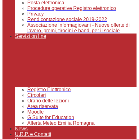
Posta elettronica
Procedure operative Registro elettronico
Privacy
Rendicontazione sociale 2019-2022
Associazione Informagiovani - Nuove offerte di
lavoro, premi, tirocini e bandi per il sociale
Servizi on line
Registro Elettronico
Circolari
Orario delle lezioni
Area riservata
Moodle
G Suite for Education
Allerta Meteo Emilia Romagna
News
U.R.P. e Contatti