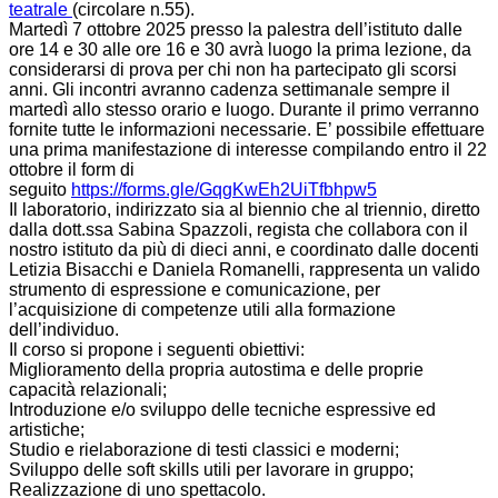
teatrale
(circolare n.55).
Martedì 7 ottobre 2025 presso la palestra dell’istituto dalle
ore 14 e 30 alle ore 16 e 30 avrà luogo la prima lezione, da
considerarsi di prova per chi non ha partecipato gli scorsi
anni. Gli incontri avranno cadenza settimanale sempre il
martedì allo stesso orario e luogo. Durante il primo verranno
fornite tutte le informazioni necessarie. E’ possibile effettuare
una prima manifestazione di interesse compilando entro il 22
ottobre il form di
seguito
https://forms.gle/GqgKwEh2UiTfbhpw5
Il laboratorio, indirizzato sia al biennio che al triennio, diretto
dalla dott.ssa Sabina Spazzoli, regista che collabora con il
nostro istituto da più di dieci anni, e coordinato dalle docenti
Letizia Bisacchi e Daniela Romanelli, rappresenta un valido
strumento di espressione e comunicazione, per
l’acquisizione di competenze utili alla formazione
dell’individuo.
Il corso si propone i seguenti obiettivi:
Miglioramento della propria autostima e delle proprie
capacità relazionali;
Introduzione e/o sviluppo delle tecniche espressive ed
artistiche;
Studio e rielaborazione di testi classici e moderni;
Sviluppo delle soft skills utili per lavorare in gruppo;
Realizzazione di uno spettacolo.