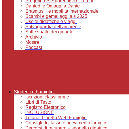
Progetto FAI Apprendisti Ciceroni
Dantedì e Omaggi a Dante
Erasmus + e mobilità internazionale
Scambi e gemellaggi a.s 2025
Uscite didattiche e viaggi
Salvaguardia dell'ambiente
Sulle spalle dei giganti
Archivio
Mostre
Podcast
Studenti e Famiglie
Iscrizioni classi prime
Libri di Testo
Registro Elettronico
INCLUSIONE
Tutorial Libretto Web Famiglie
Consigli di classe e ricevimento famiglie
Percorsi di recupero – sportello didattico