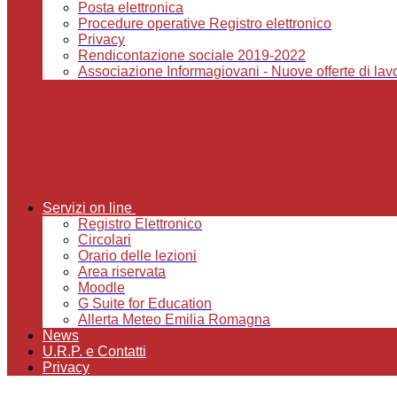
Posta elettronica
Procedure operative Registro elettronico
Privacy
Rendicontazione sociale 2019-2022
Associazione Informagiovani - Nuove offerte di lavor
Servizi on line
Registro Elettronico
Circolari
Orario delle lezioni
Area riservata
Moodle
G Suite for Education
Allerta Meteo Emilia Romagna
News
U.R.P. e Contatti
Privacy