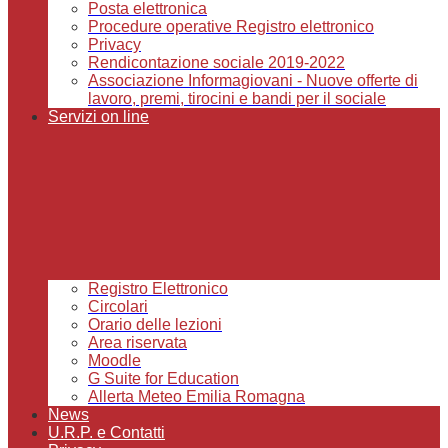
Posta elettronica
Procedure operative Registro elettronico
Privacy
Rendicontazione sociale 2019-2022
Associazione Informagiovani - Nuove offerte di
lavoro, premi, tirocini e bandi per il sociale
Servizi on line
Registro Elettronico
Circolari
Orario delle lezioni
Area riservata
Moodle
G Suite for Education
Allerta Meteo Emilia Romagna
News
U.R.P. e Contatti