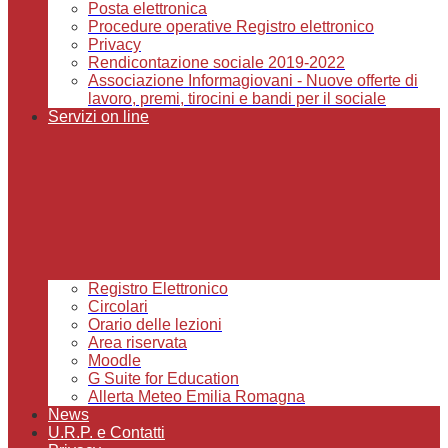
Posta elettronica
Procedure operative Registro elettronico
Privacy
Rendicontazione sociale 2019-2022
Associazione Informagiovani - Nuove offerte di
lavoro, premi, tirocini e bandi per il sociale
Servizi on line
Registro Elettronico
Circolari
Orario delle lezioni
Area riservata
Moodle
G Suite for Education
Allerta Meteo Emilia Romagna
News
U.R.P. e Contatti