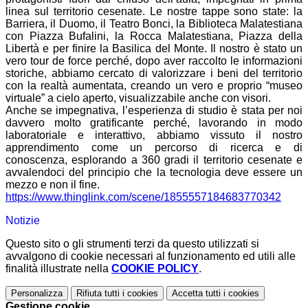
linea sul territorio cesenate. Le nostre tappe sono state: la
Barriera, il Duomo, il Teatro Bonci, la Biblioteca Malatestiana
con Piazza Bufalini, la Rocca Malatestiana, Piazza della
Libertà e per finire la Basilica del Monte. Il nostro è stato un
vero tour de force perché, dopo aver raccolto le informazioni
storiche, abbiamo cercato di valorizzare i beni del territorio
con la realtà aumentata, creando un vero e proprio “museo
virtuale” a cielo aperto, visualizzabile anche con visori.
Anche se impegnativa, l’esperienza di studio è stata per noi
davvero molto gratificante perché, lavorando in modo
laboratoriale e interattivo, abbiamo vissuto il nostro
apprendimento come un percorso di ricerca e di
conoscenza, esplorando a 360 gradi il territorio cesenate e
avvalendoci del principio che la tecnologia deve essere un
mezzo e non il fine.
https://www.thinglink.com/scene/1855557184683770342
Notizie
Questo sito o gli strumenti terzi da questo utilizzati si
avvalgono di cookie necessari al funzionamento ed utili alle
finalità illustrate nella
COOKIE POLICY
.
Personalizza
Rifiuta tutti
i cookies
Accetta tutti
i cookies
Gestione cookie