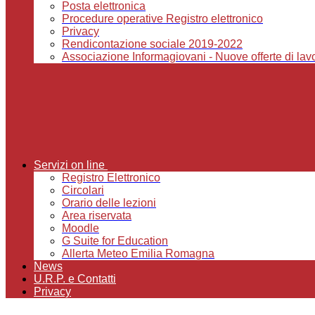
Posta elettronica
Procedure operative Registro elettronico
Privacy
Rendicontazione sociale 2019-2022
Associazione Informagiovani - Nuove offerte di lavor
Servizi on line
Registro Elettronico
Circolari
Orario delle lezioni
Area riservata
Moodle
G Suite for Education
Allerta Meteo Emilia Romagna
News
U.R.P. e Contatti
Privacy