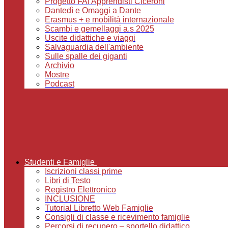
Progetto FAI Apprendisti Ciceroni
Dantedì e Omaggi a Dante
Erasmus + e mobilità internazionale
Scambi e gemellaggi a.s 2025
Uscite didattiche e viaggi
Salvaguardia dell'ambiente
Sulle spalle dei giganti
Archivio
Mostre
Podcast
Studenti e Famiglie
Iscrizioni classi prime
Libri di Testo
Registro Elettronico
INCLUSIONE
Tutorial Libretto Web Famiglie
Consigli di classe e ricevimento famiglie
Percorsi di recupero – sportello didattico