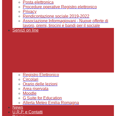
Posta elettronica
Procedure operative Registro elettronico
Privacy
Rendicontazione sociale 2019-2022
Associazione Informagiovani - Nuove offerte di
lavoro, premi, tirocini e bandi per il sociale
Servizi on line
Registro Elettronico
Circolari
Orario delle lezioni
Area riservata
Moodle
G Suite for Education
Allerta Meteo Emilia Romagna
News
U.R.P. e Contatti