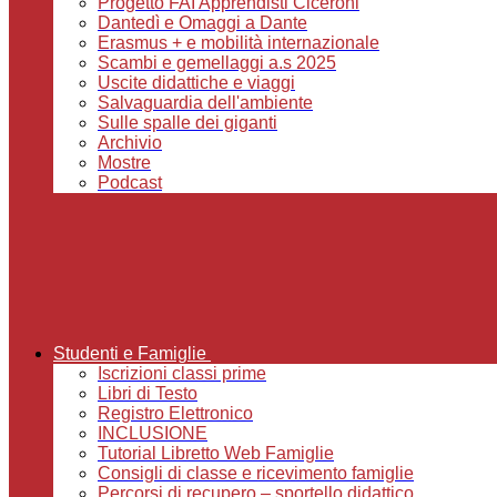
Progetto FAI Apprendisti Ciceroni
Dantedì e Omaggi a Dante
Erasmus + e mobilità internazionale
Scambi e gemellaggi a.s 2025
Uscite didattiche e viaggi
Salvaguardia dell'ambiente
Sulle spalle dei giganti
Archivio
Mostre
Podcast
Studenti e Famiglie
Iscrizioni classi prime
Libri di Testo
Registro Elettronico
INCLUSIONE
Tutorial Libretto Web Famiglie
Consigli di classe e ricevimento famiglie
Percorsi di recupero – sportello didattico