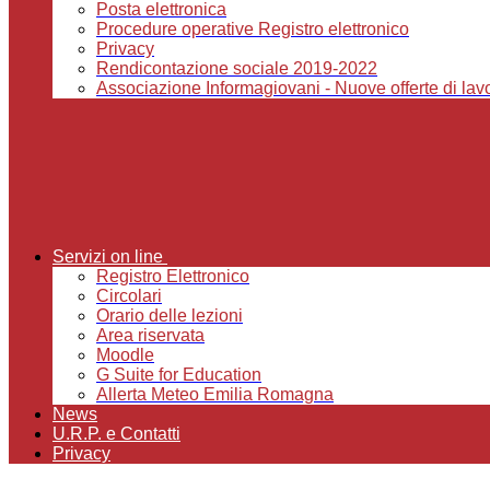
Posta elettronica
Procedure operative Registro elettronico
Privacy
Rendicontazione sociale 2019-2022
Associazione Informagiovani - Nuove offerte di lavor
Servizi on line
Registro Elettronico
Circolari
Orario delle lezioni
Area riservata
Moodle
G Suite for Education
Allerta Meteo Emilia Romagna
News
U.R.P. e Contatti
Privacy