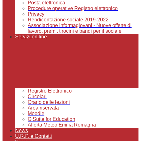
Posta elettronica
Procedure operative Registro elettronico
Privacy
Rendicontazione sociale 2019-2022
Associazione Informagiovani - Nuove offerte di
lavoro, premi, tirocini e bandi per il sociale
Servizi on line
Registro Elettronico
Circolari
Orario delle lezioni
Area riservata
Moodle
G Suite for Education
Allerta Meteo Emilia Romagna
News
U.R.P. e Contatti