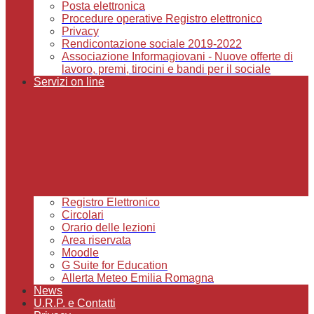
Posta elettronica
Procedure operative Registro elettronico
Privacy
Rendicontazione sociale 2019-2022
Associazione Informagiovani - Nuove offerte di
lavoro, premi, tirocini e bandi per il sociale
Servizi on line
Registro Elettronico
Circolari
Orario delle lezioni
Area riservata
Moodle
G Suite for Education
Allerta Meteo Emilia Romagna
News
U.R.P. e Contatti