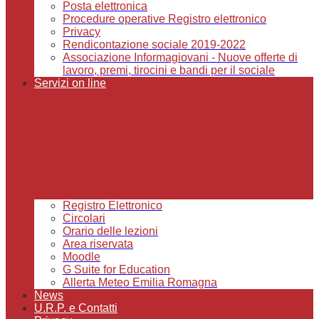
Posta elettronica
Procedure operative Registro elettronico
Privacy
Rendicontazione sociale 2019-2022
Associazione Informagiovani - Nuove offerte di
lavoro, premi, tirocini e bandi per il sociale
Servizi on line
Registro Elettronico
Circolari
Orario delle lezioni
Area riservata
Moodle
G Suite for Education
Allerta Meteo Emilia Romagna
News
U.R.P. e Contatti