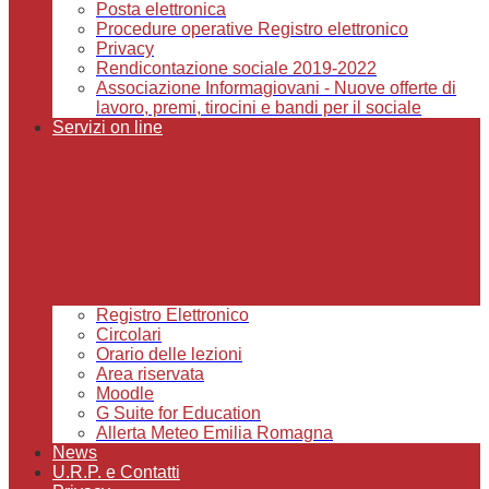
Posta elettronica
Procedure operative Registro elettronico
Privacy
Rendicontazione sociale 2019-2022
Associazione Informagiovani - Nuove offerte di
lavoro, premi, tirocini e bandi per il sociale
Servizi on line
Registro Elettronico
Circolari
Orario delle lezioni
Area riservata
Moodle
G Suite for Education
Allerta Meteo Emilia Romagna
News
U.R.P. e Contatti