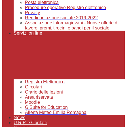
Posta elettronica
Procedure operative Registro elettronico
Privacy
Rendicontazione sociale 2019-2022
Associazione Informagiovani - Nuove offerte di
lavoro, premi, tirocini e bandi per il sociale
Servizi on line
Registro Elettronico
Circolari
Orario delle lezioni
Area riservata
Moodle
G Suite for Education
Allerta Meteo Emilia Romagna
News
U.R.P. e Contatti