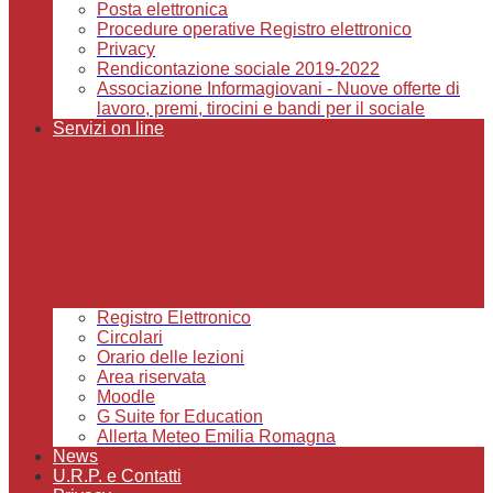
Posta elettronica
Procedure operative Registro elettronico
Privacy
Rendicontazione sociale 2019-2022
Associazione Informagiovani - Nuove offerte di
lavoro, premi, tirocini e bandi per il sociale
Servizi on line
Registro Elettronico
Circolari
Orario delle lezioni
Area riservata
Moodle
G Suite for Education
Allerta Meteo Emilia Romagna
News
U.R.P. e Contatti