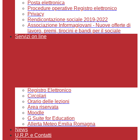
Posta elettronica
Procedure operative Registro elettronico
Privacy
Rendicontazione sociale 2019-2022
Associazione Informagiovani - Nuove offerte di
lavoro, premi, tirocini e bandi per il sociale
Servizi on line
Registro Elettronico
Circolari
Orario delle lezioni
Area riservata
Moodle
G Suite for Education
Allerta Meteo Emilia Romagna
News
U.R.P. e Contatti