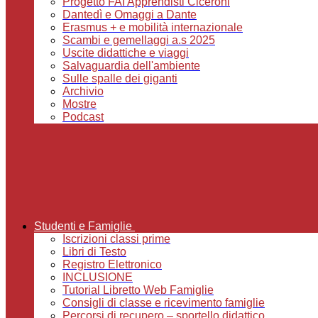
Progetto FAI Apprendisti Ciceroni
Dantedì e Omaggi a Dante
Erasmus + e mobilità internazionale
Scambi e gemellaggi a.s 2025
Uscite didattiche e viaggi
Salvaguardia dell'ambiente
Sulle spalle dei giganti
Archivio
Mostre
Podcast
Studenti e Famiglie
Iscrizioni classi prime
Libri di Testo
Registro Elettronico
INCLUSIONE
Tutorial Libretto Web Famiglie
Consigli di classe e ricevimento famiglie
Percorsi di recupero – sportello didattico