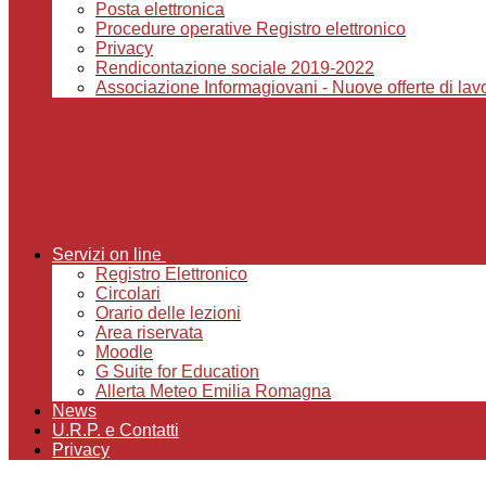
Posta elettronica
Procedure operative Registro elettronico
Privacy
Rendicontazione sociale 2019-2022
Associazione Informagiovani - Nuove offerte di lavor
Servizi on line
Registro Elettronico
Circolari
Orario delle lezioni
Area riservata
Moodle
G Suite for Education
Allerta Meteo Emilia Romagna
News
U.R.P. e Contatti
Privacy