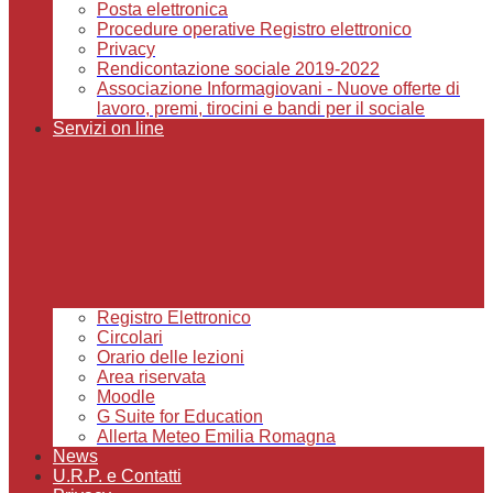
Posta elettronica
Procedure operative Registro elettronico
Privacy
Rendicontazione sociale 2019-2022
Associazione Informagiovani - Nuove offerte di
lavoro, premi, tirocini e bandi per il sociale
Servizi on line
Registro Elettronico
Circolari
Orario delle lezioni
Area riservata
Moodle
G Suite for Education
Allerta Meteo Emilia Romagna
News
U.R.P. e Contatti