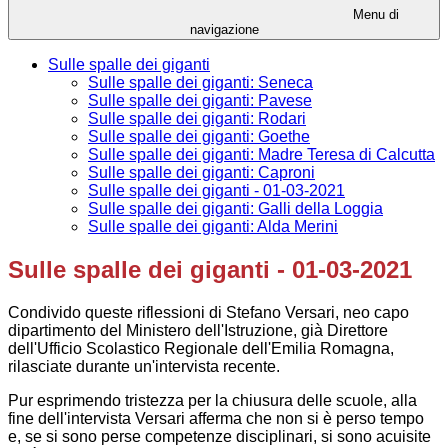
Menu di
navigazione
Sulle spalle dei giganti
Sulle spalle dei giganti: Seneca
Sulle spalle dei giganti: Pavese
Sulle spalle dei giganti: Rodari
Sulle spalle dei giganti: Goethe
Sulle spalle dei giganti: Madre Teresa di Calcutta
Sulle spalle dei giganti: Caproni
Sulle spalle dei giganti - 01-03-2021
Sulle spalle dei giganti: Galli della Loggia
Sulle spalle dei giganti: Alda Merini
Sulle spalle dei giganti - 01-03-2021
Condivido queste riflessioni di Stefano Versari, neo capo
dipartimento del Ministero dell'Istruzione, già Direttore
dell'Ufficio Scolastico Regionale dell'Emilia Romagna,
rilasciate durante un'intervista recente.
Pur esprimendo tristezza per la chiusura delle scuole, alla
fine dell'intervista Versari afferma che non si è perso tempo
e, se si sono perse competenze disciplinari, si sono acuisite