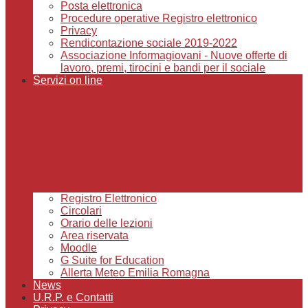
Posta elettronica
Procedure operative Registro elettronico
Privacy
Rendicontazione sociale 2019-2022
Associazione Informagiovani - Nuove offerte di
lavoro, premi, tirocini e bandi per il sociale
Servizi on line
Registro Elettronico
Circolari
Orario delle lezioni
Area riservata
Moodle
G Suite for Education
Allerta Meteo Emilia Romagna
News
U.R.P. e Contatti