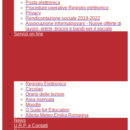
Posta elettronica
Procedure operative Registro elettronico
Privacy
Rendicontazione sociale 2019-2022
Associazione Informagiovani - Nuove offerte di
lavoro, premi, tirocini e bandi per il sociale
Servizi on line
Registro Elettronico
Circolari
Orario delle lezioni
Area riservata
Moodle
G Suite for Education
Allerta Meteo Emilia Romagna
News
U.R.P. e Contatti