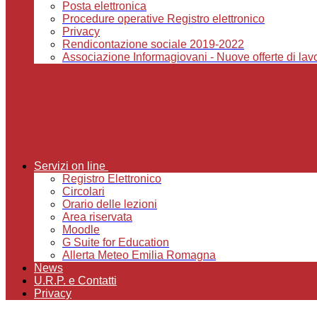
Posta elettronica
Procedure operative Registro elettronico
Privacy
Rendicontazione sociale 2019-2022
Associazione Informagiovani - Nuove offerte di lavor
Servizi on line
Registro Elettronico
Circolari
Orario delle lezioni
Area riservata
Moodle
G Suite for Education
Allerta Meteo Emilia Romagna
News
U.R.P. e Contatti
Privacy