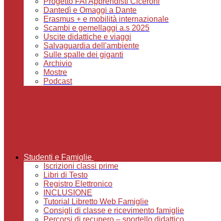
Progetto FAI Apprendisti Ciceroni
Dantedì e Omaggi a Dante
Erasmus + e mobilità internazionale
Scambi e gemellaggi a.s 2025
Uscite didattiche e viaggi
Salvaguardia dell'ambiente
Sulle spalle dei giganti
Archivio
Mostre
Podcast
Studenti e Famiglie
Iscrizioni classi prime
Libri di Testo
Registro Elettronico
INCLUSIONE
Tutorial Libretto Web Famiglie
Consigli di classe e ricevimento famiglie
Percorsi di recupero – sportello didattico