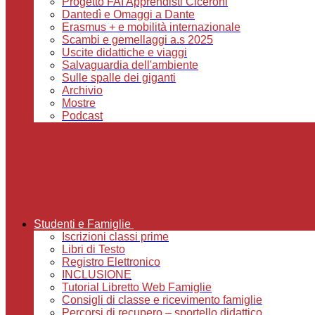
Progetto FAI Apprendisti Ciceroni
Dantedì e Omaggi a Dante
Erasmus + e mobilità internazionale
Scambi e gemellaggi a.s 2025
Uscite didattiche e viaggi
Salvaguardia dell'ambiente
Sulle spalle dei giganti
Archivio
Mostre
Podcast
Studenti e Famiglie
Iscrizioni classi prime
Libri di Testo
Registro Elettronico
INCLUSIONE
Tutorial Libretto Web Famiglie
Consigli di classe e ricevimento famiglie
Percorsi di recupero – sportello didattico