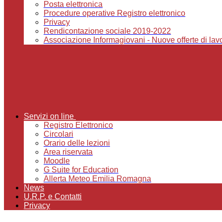
Posta elettronica
Procedure operative Registro elettronico
Privacy
Rendicontazione sociale 2019-2022
Associazione Informagiovani - Nuove offerte di lavor
Servizi on line
Registro Elettronico
Circolari
Orario delle lezioni
Area riservata
Moodle
G Suite for Education
Allerta Meteo Emilia Romagna
News
U.R.P. e Contatti
Privacy