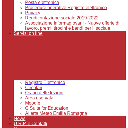
Posta elettronica
Procedure operative Registro elettronico
Privacy
Rendicontazione sociale 2019-2022
Associazione Informagiovani - Nuove offerte di
lavoro, premi, tirocini e bandi per il sociale
Servizi on line
Registro Elettronico
Circolari
Orario delle lezioni
Area riservata
Moodle
G Suite for Education
Allerta Meteo Emilia Romagna
News
U.R.P. e Contatti