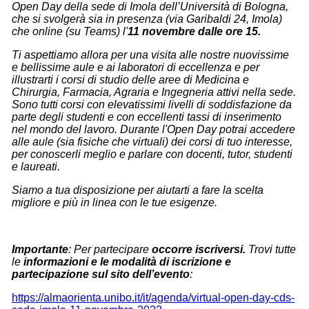
Open Day della sede di Imola dell’Università di Bologna,
che si svolgerà
sia in presenza
(via Garibaldi 24, Imola
)
che online
(su Teams) l'
11 novembre dalle ore 15.
Ti aspettiamo allora per una visita alle nostre nuovissime
e bellissime aule e ai laboratori di eccellenza e per
illustrarti i corsi di studio delle aree di Medicina e
Chirurgia, Farmacia, Agraria e Ingegneria attivi nella sede.
Sono tutti corsi con elevatissimi livelli di soddisfazione da
parte degli studenti e con eccellenti tassi di inserimento
nel mondo del lavoro. Durante l'Open Day potrai accedere
alle aule (sia fisiche che virtuali) dei corsi di tuo interesse,
per conoscerli meglio e parlare con docenti, tutor, studenti
e laureati.
Siamo a tua disposizione per aiutarti a fare la scelta
migliore e più in linea con le tue esigenze.
Importante
: Per partecipare
occorre iscriversi.
Trovi tutte
le
informazioni e le modalità di iscrizione e
partecipazione sul sito dell’evento
:
https://almaorienta.unibo.it/it/agenda/virtual-open-day-cds-