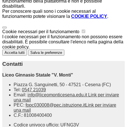
funzionamento della piattaforma e non è possibile
disabilitarli.
Per conoscere quali sono i cookie necessari al
funzionamento potete visionare la
COOKIE POLICY
.
Cookie necessari per il funzionamento
I cookie necessari per il funzionamento non possono essere
disabilitati. È possibile consultare l'elenco nella pagina della
cookie policy.
Accetta tutti
Salva le preferenze
Contatti
Liceo Ginnasio Statale "V. Monti"
Piazza G. Sanguinetti, 50 - 47521 - Cesena (FC)
Tel:
0547 21039
Email:
info@liceomonticesena.edu.it
Link per inviare
una mail
PEC:
fopc030008@pec.istruzione.it
Link per inviare
una mail
C.F.: 81008400400
Codice univoco ufficio: UFNG3V