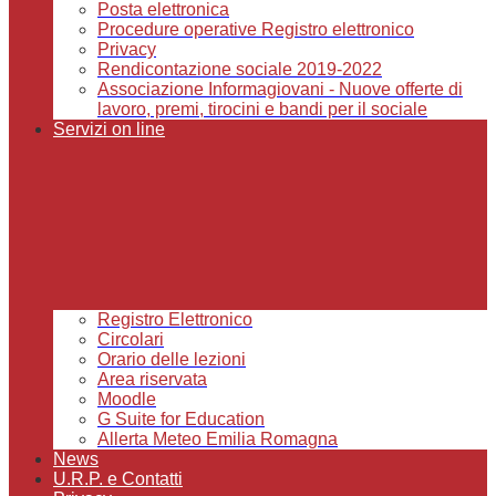
Posta elettronica
Procedure operative Registro elettronico
Privacy
Rendicontazione sociale 2019-2022
Associazione Informagiovani - Nuove offerte di
lavoro, premi, tirocini e bandi per il sociale
Servizi on line
Registro Elettronico
Circolari
Orario delle lezioni
Area riservata
Moodle
G Suite for Education
Allerta Meteo Emilia Romagna
News
U.R.P. e Contatti