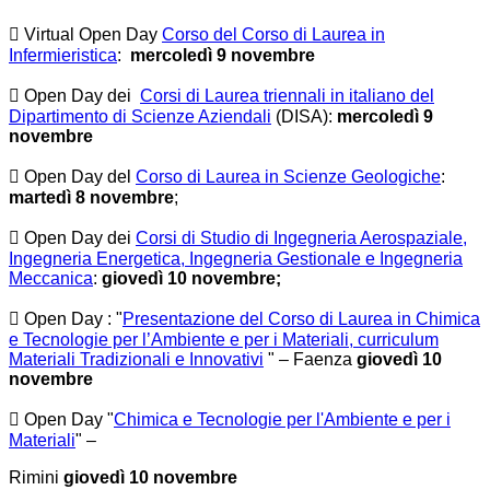
 Virtual Open Day
Corso del Corso di Laurea in
Infermieristica
:
mercoledì 9 novembre
 Open Day dei
Corsi di Laurea triennali in italiano del
Dipartimento di Scienze Aziendali
(DISA):
mercoledì 9
novembre
 Open Day del
Corso di Laurea in Scienze Geologiche
:
martedì 8 novembre
;
 Open Day dei
Corsi di Studio di Ingegneria Aerospaziale,
Ingegneria Energetica, Ingegneria Gestionale e Ingegneria
Meccanica
:
giovedì 10 novembre;
 Open Day : "
Presentazione del Corso di Laurea in Chimica
e Tecnologie per l’Ambiente e per i Materiali, curriculum
Materiali Tradizionali e Innovativi
" – Faenza
giovedì 10
novembre
 Open Day "
Chimica e Tecnologie per l'Ambiente e per i
Materiali
" –
Rimini
giovedì 10 novembre