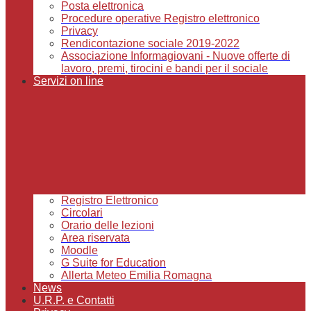
Posta elettronica
Procedure operative Registro elettronico
Privacy
Rendicontazione sociale 2019-2022
Associazione Informagiovani - Nuove offerte di
lavoro, premi, tirocini e bandi per il sociale
Servizi on line
Registro Elettronico
Circolari
Orario delle lezioni
Area riservata
Moodle
G Suite for Education
Allerta Meteo Emilia Romagna
News
U.R.P. e Contatti