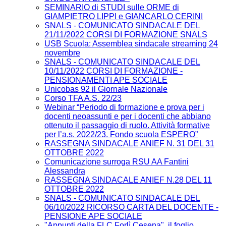
SEMINARIO di STUDI sulle ORME di
GIAMPIETRO LIPPI e GIANCARLO CERINI
SNALS - COMUNICATO SINDACALE DEL
21/11/2022 CORSI DI FORMAZIONE SNALS
USB Scuola: Assemblea sindacale streaming 24
novembre
SNALS - COMUNICATO SINDACALE DEL
10/11/2022 CORSI DI FORMAZIONE -
PENSIONAMENTI APE SOCIALE
Unicobas 92 il Giornale Nazionale
Corso TFA A.S. 22/23
Webinar “Periodo di formazione e prova per i
docenti neoassunti e per i docenti che abbiano
ottenuto il passaggio di ruolo. Attività formative
per l’a.s. 2022/23. Fondo scuola ESPERO”
RASSEGNA SINDACALE ANIEF N. 31 DEL 31
OTTOBRE 2022
Comunicazione surroga RSU AA Fantini
Alessandra
RASSEGNA SINDACALE ANIEF N.28 DEL 11
OTTOBRE 2022
SNALS - COMUNICATO SINDACALE DEL
06/10/2022 RICORSO CARTA DEL DOCENTE -
PENSIONE APE SOCIALE
"Appunti della FLC Forlì Cesena", il foglio