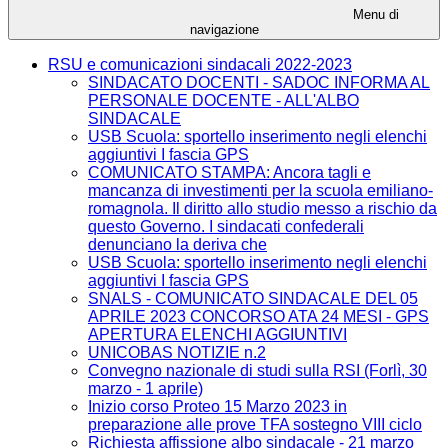
Menu di
navigazione
RSU e comunicazioni sindacali 2022-2023
SINDACATO DOCENTI - SADOC INFORMA AL
PERSONALE DOCENTE - ALL'ALBO
SINDACALE
USB Scuola: sportello inserimento negli elenchi
aggiuntivi I fascia GPS
COMUNICATO STAMPA: Ancora tagli e
mancanza di investimenti per la scuola emiliano-
romagnola. Il diritto allo studio messo a rischio da
questo Governo. I sindacati confederali
denunciano la deriva che
USB Scuola: sportello inserimento negli elenchi
aggiuntivi I fascia GPS
SNALS - COMUNICATO SINDACALE DEL 05
APRILE 2023 CONCORSO ATA 24 MESI - GPS
APERTURA ELENCHI AGGIUNTIVI
UNICOBAS NOTIZIE n.2
Convegno nazionale di studi sulla RSI (Forlì, 30
marzo - 1 aprile)
Inizio corso Proteo 15 Marzo 2023 in
preparazione alle prove TFA sostegno VIII ciclo
Richiesta affissione albo sindacale - 21 marzo