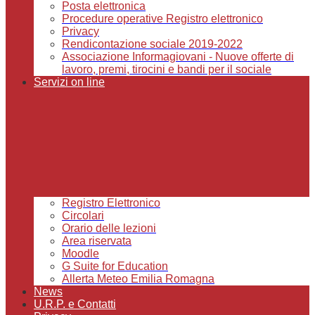
Posta elettronica
Procedure operative Registro elettronico
Privacy
Rendicontazione sociale 2019-2022
Associazione Informagiovani - Nuove offerte di
lavoro, premi, tirocini e bandi per il sociale
Servizi on line
Registro Elettronico
Circolari
Orario delle lezioni
Area riservata
Moodle
G Suite for Education
Allerta Meteo Emilia Romagna
News
U.R.P. e Contatti