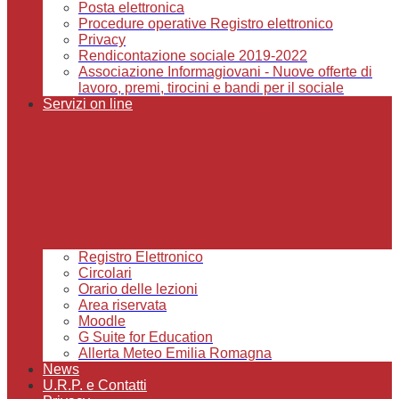
Posta elettronica
Procedure operative Registro elettronico
Privacy
Rendicontazione sociale 2019-2022
Associazione Informagiovani - Nuove offerte di
lavoro, premi, tirocini e bandi per il sociale
Servizi on line
Registro Elettronico
Circolari
Orario delle lezioni
Area riservata
Moodle
G Suite for Education
Allerta Meteo Emilia Romagna
News
U.R.P. e Contatti