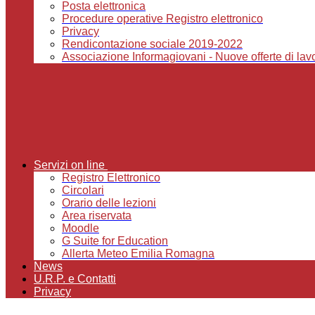
Posta elettronica
Procedure operative Registro elettronico
Privacy
Rendicontazione sociale 2019-2022
Associazione Informagiovani - Nuove offerte di lavor
Servizi on line
Registro Elettronico
Circolari
Orario delle lezioni
Area riservata
Moodle
G Suite for Education
Allerta Meteo Emilia Romagna
News
U.R.P. e Contatti
Privacy