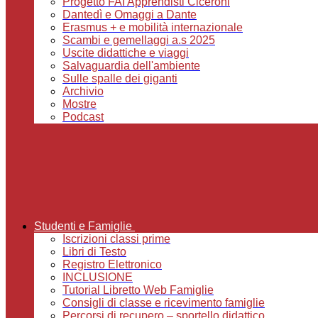
Progetto FAI Apprendisti Ciceroni
Dantedì e Omaggi a Dante
Erasmus + e mobilità internazionale
Scambi e gemellaggi a.s 2025
Uscite didattiche e viaggi
Salvaguardia dell'ambiente
Sulle spalle dei giganti
Archivio
Mostre
Podcast
Studenti e Famiglie
Iscrizioni classi prime
Libri di Testo
Registro Elettronico
INCLUSIONE
Tutorial Libretto Web Famiglie
Consigli di classe e ricevimento famiglie
Percorsi di recupero – sportello didattico