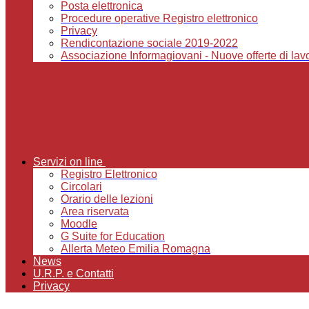
Posta elettronica
Procedure operative Registro elettronico
Privacy
Rendicontazione sociale 2019-2022
Associazione Informagiovani - Nuove offerte di lavor
Servizi on line
Registro Elettronico
Circolari
Orario delle lezioni
Area riservata
Moodle
G Suite for Education
Allerta Meteo Emilia Romagna
News
U.R.P. e Contatti
Privacy