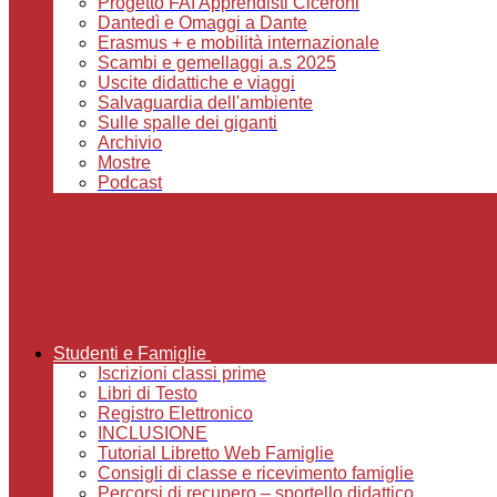
Progetto FAI Apprendisti Ciceroni
Dantedì e Omaggi a Dante
Erasmus + e mobilità internazionale
Scambi e gemellaggi a.s 2025
Uscite didattiche e viaggi
Salvaguardia dell'ambiente
Sulle spalle dei giganti
Archivio
Mostre
Podcast
Studenti e Famiglie
Iscrizioni classi prime
Libri di Testo
Registro Elettronico
INCLUSIONE
Tutorial Libretto Web Famiglie
Consigli di classe e ricevimento famiglie
Percorsi di recupero – sportello didattico